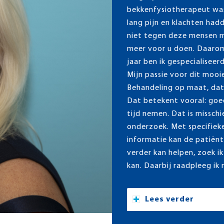
bekkenfysiotherapeut was
lang pijn en klachten hadd
niet tegen deze mensen mo
meer voor u doen. Daarom z
jaar ben ik gespecialiseer
Mijn passie voor dit mooie
Behandeling op maat, dat 
Dat betekent vooral: goed
tijd nemen. Dat is misschi
onderzoek. Met specifiek
informatie kan de patiënt 
verder kan helpen, zoek i
kan. Daarbij raadpleeg ik
Lees verder