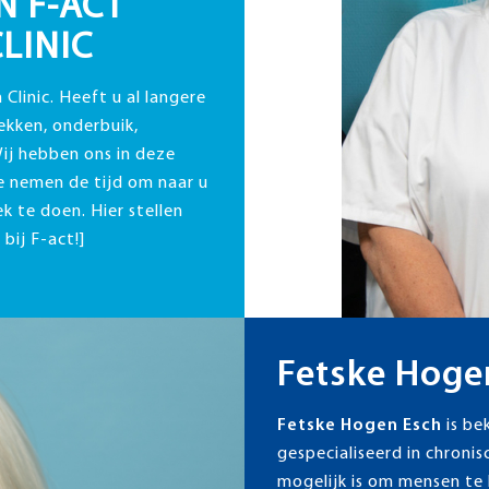
N F-ACT
CLINIC
 Clinic. Heeft u al langere
bekken, onderbuik,
ij hebben ons in deze
e nemen de tijd om naar u
k te doen. Hier stellen
bij F-act!]
Fetske Hoge
Fetske Hogen Esch
is b
gespecialiseerd in chronis
mogelijk is om mensen te 