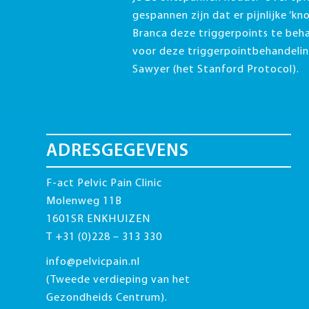
gespannen zijn dat er pijnlijke ‘kn
Branca deze triggerpoints te beh
voor deze triggerpointbehandeling
Sawyer (het Stanford Protocol).
ADRESGEGEVENS
F-act Pelvic Pain Clinic
Molenweg 11B
1601SR ENKHUIZEN
T +31 (0)228 – 313 330
info@pelvicpain.nl
(Tweede verdieping van het
Gezondheids Centrum).