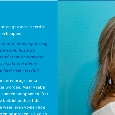
ut en gespecialiseerd in
 en heupen.
 ik niet alleen op de rug,
persoon. Ik zie de
mand staat en beweegt.
oms maakt een kleine
l heel veel verschil.”
gen oefenprogramma
er worden. Maar vaak is
te kunnen ontspannen. Dat
 je buik inhoudt, of de
e weer leren voelen hoe
eren gesproken: als ze zó